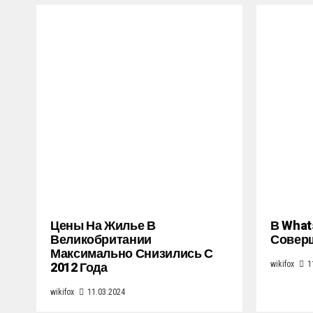
Цены На Жилье В
В What
Великобритании
Совер
Максимально Снизились С
2012 Года
wikifox
1
wikifox
11.03.2024