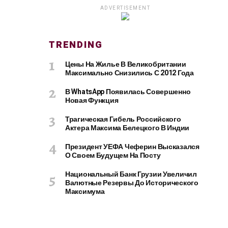
ADVERTISEMENT
TRENDING
Цены На Жилье В Великобритании
Максимально Снизились С 2012 Года
В WhatsApp Появилась Совершенно
Новая Функция
Трагическая Гибель Российского
Актера Максима Белецкого В Индии
Президент УЕФА Чеферин Высказался
О Своем Будущем На Посту
Национальный Банк Грузии Увеличил
Валютные Резервы До Исторического
Максимума