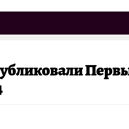
убликовали Первы
4