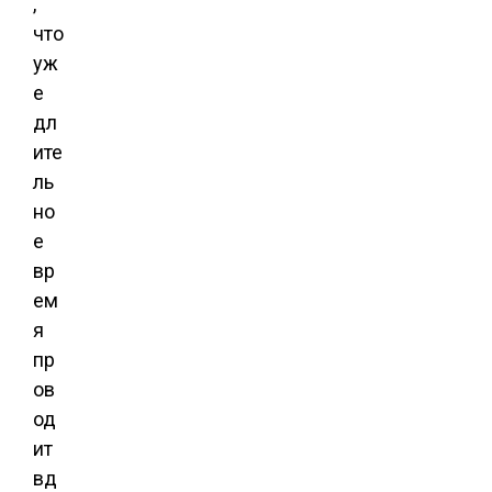
,
что
уж
е
дл
ите
ль
но
е
вр
ем
я
пр
ов
од
ит
вд