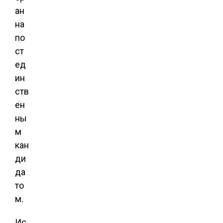
ан
на
по
ст
ед
ин
ств
ен
ны
м
кан
ди
да
то
м.
Ис