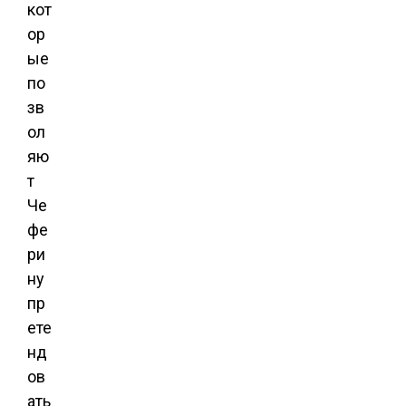
кот
ор
ые
по
зв
ол
яю
т
Че
фе
ри
ну
пр
ете
нд
ов
ать