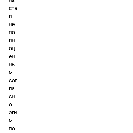
на
ста
л
не
по
лн
оц
ен
ны
м
сог
ла
сн
о
эти
м
по