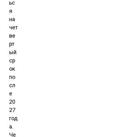
ьс
я
на
чет
ве
рт
ый
ср
ок
по
сл
е
20
27
год
а.
Че