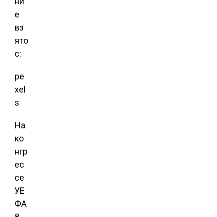
ни
е
вз
ято
с:
pe
xel
s
На
ко
нгр
ес
се
УЕ
ФА
8