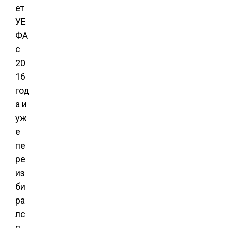
ет
УЕ
ФА
с
20
16
год
а и
уж
е
пе
ре
из
би
ра
лс
я