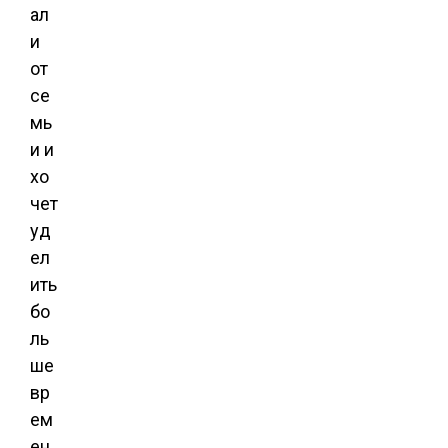
ал
и
от
се
мь
и и
хо
чет
уд
ел
ить
бо
ль
ше
вр
ем
ен