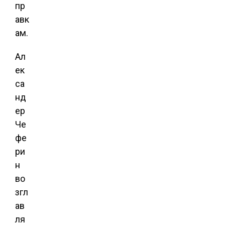
пр
авк
ам.
Ал
ек
са
нд
ер
Че
фе
ри
н
во
згл
ав
ля