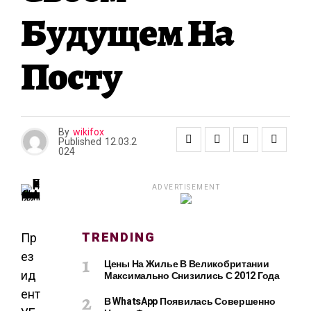
Будущем На
Посту
By
wikifox
Published
12.03.2
024
ADVERTISEMENT
TRENDING
Пр
ез
Цены На Жилье В Великобритании
ид
Максимально Снизились С 2012 Года
ент
В WhatsApp Появилась Совершенно