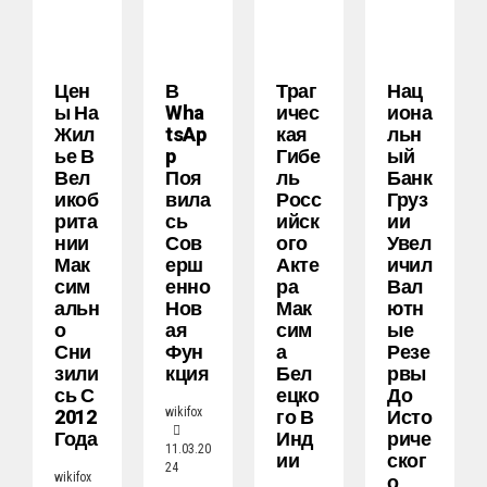
Цен
В
Траг
Нац
Ы На
Wha
Ичес
Иона
Жил
TsAp
Кая
Льн
Ье В
P
Гибе
Ый
Вел
Поя
Ль
Банк
Икоб
Вила
Росс
Груз
Рита
Сь
Ийск
Ии
Нии
Сов
Ого
Увел
Мак
Ерш
Акте
Ичил
Сим
Енно
Ра
Вал
Альн
Нов
Мак
Ютн
О
Ая
Сим
Ые
Сни
Фун
А
Резе
Зили
Кция
Бел
Рвы
Сь С
Ецко
До
2012
Го В
Исто
wikifox
Года
Инд
Риче
11.03.20
Ии
Ског
24
О
wikifox