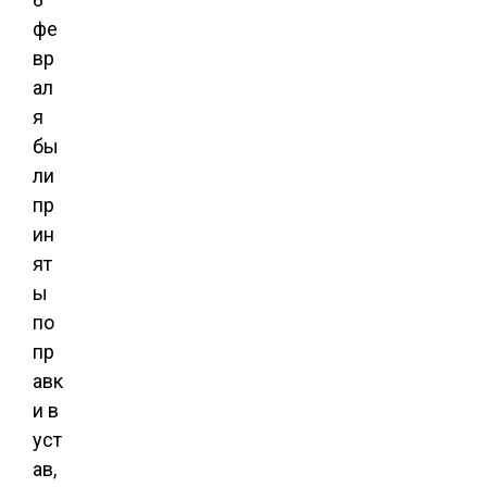
фе
вр
ал
я
бы
ли
пр
ин
ят
ы
по
пр
авк
и в
уст
ав,