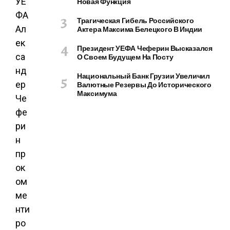
УЕ
Новая Функция
ФА
Трагическая Гибель Российского
Ал
Актера Максима Белецкого В Индии
ек
Президент УЕФА Чеферин Высказался
са
О Своем Будущем На Посту
нд
Национальный Банк Грузии Увеличил
ер
Валютные Резервы До Исторического
Максимума
Че
фе
ри
н
пр
ок
ом
ме
нти
ро