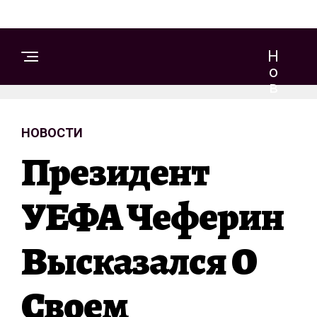
Н
О
В
О
С
НОВОСТИ
Т
И
Президент
УЕФА Чеферин
Высказался О
Своем