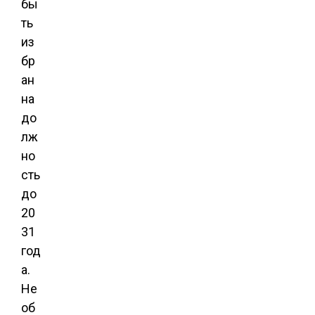
бы
ть
из
бр
ан
на
до
лж
но
сть
до
20
31
год
а.
Не
об