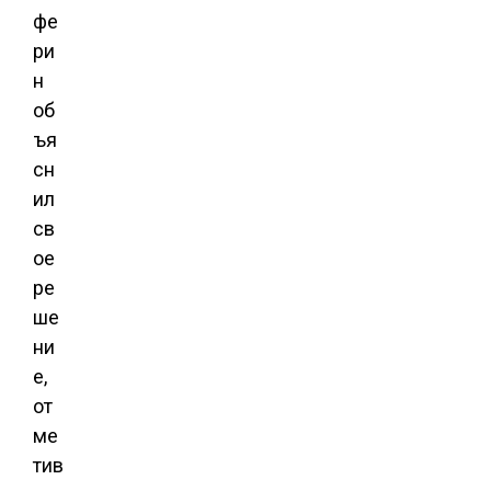
фе
ри
н
об
ъя
сн
ил
св
ое
ре
ше
ни
е,
от
ме
тив