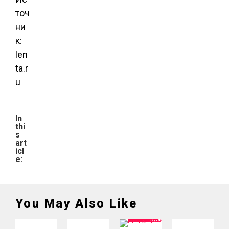
точ
ни
к:
len
ta.r
u
In
thi
s
art
icl
e:
You May Also Like