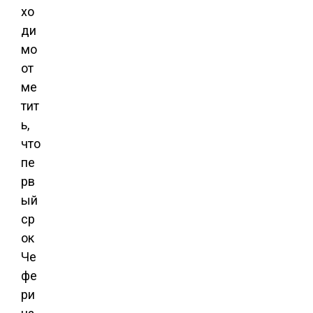
хо
ди
мо
от
ме
тит
ь,
что
пе
рв
ый
ср
ок
Че
фе
ри