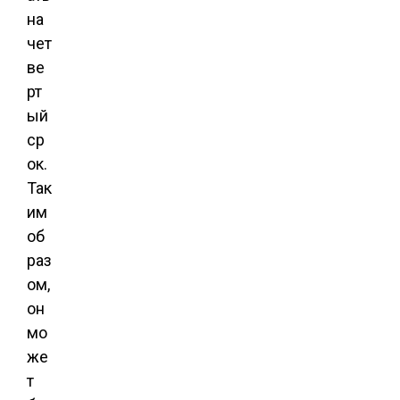
на
чет
ве
рт
ый
ср
ок.
Так
им
об
раз
ом,
он
мо
же
т