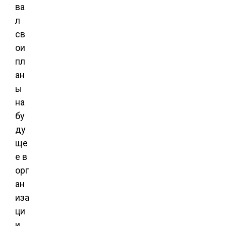
ва
л
св
ои
пл
ан
ы
на
бу
ду
ще
е в
орг
ан
иза
ци
и.