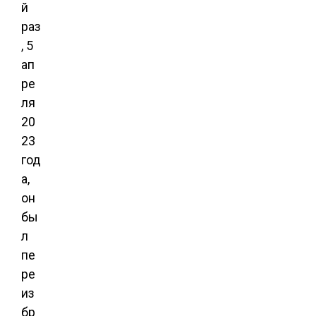
й
раз
, 5
ап
ре
ля
20
23
год
а,
он
бы
л
пе
ре
из
бр