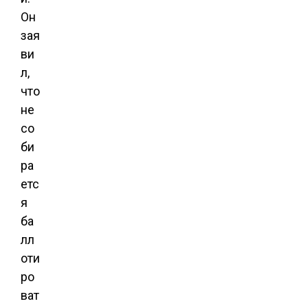
Он
зая
ви
л,
что
не
со
би
ра
етс
я
ба
лл
оти
ро
ват