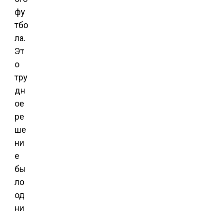
фу
тбо
ла.
Эт
о
тру
дн
ое
ре
ше
ни
е
бы
ло
од
ни