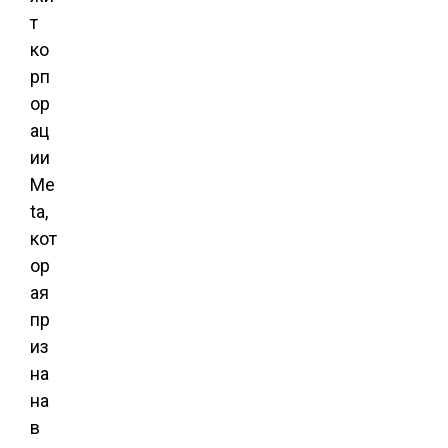
т
ко
рп
ор
ац
ии
Me
ta,
кот
ор
ая
пр
из
на
на
в