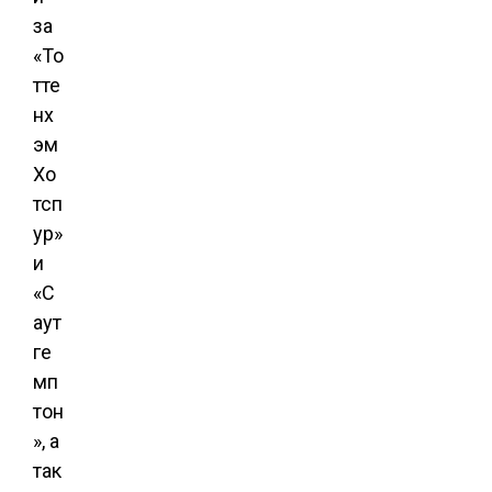
за
«То
тте
нх
эм
Хо
тсп
ур»
и
«С
аут
ге
мп
тон
», а
так