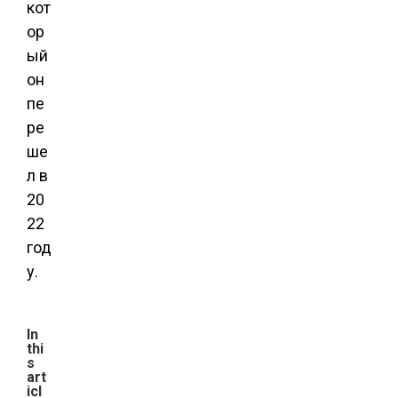
кот
ор
ый
он
пе
ре
ше
л в
20
22
год
у.
In
thi
s
art
icl