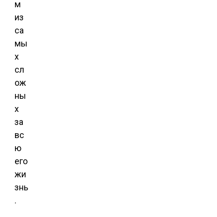
м
из
са
мы
х
сл
ож
ны
х
за
вс
ю
его
жи
знь
.