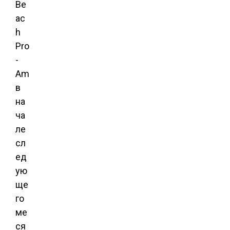
Be
ac
h
Pro
-
Am
в
на
ча
ле
сл
ед
ую
ще
го
ме
ся