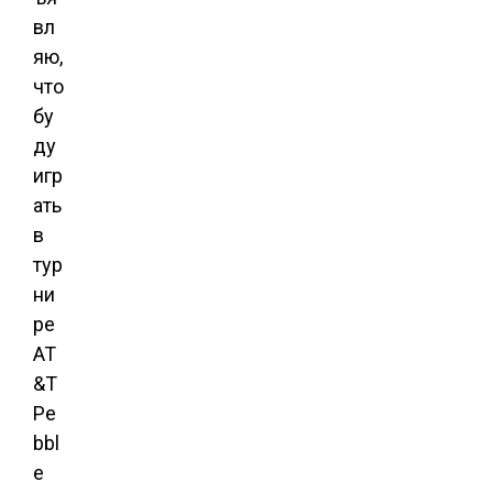
вл
яю,
что
бу
ду
игр
ать
в
тур
ни
ре
AT
&T
Pe
bbl
e