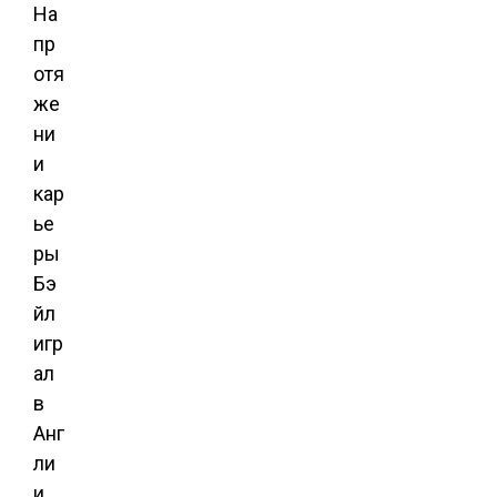
На
пр
отя
же
ни
и
кар
ье
ры
Бэ
йл
игр
ал
в
Анг
ли
и