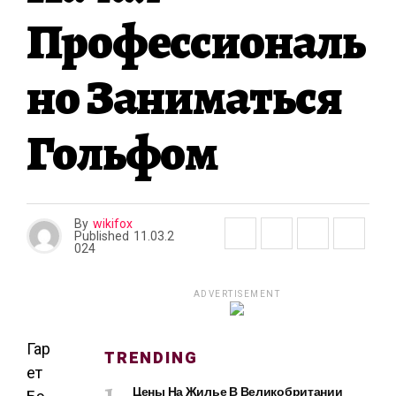
Профессиональ
Но Заниматься
Гольфом
By
wikifox
Published
11.03.2
024
ADVERTISEMENT
Гар
TRENDING
ет
Цены На Жилье В Великобритании