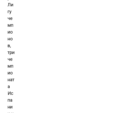
Ли
гу
че
мп
ио
но
в,
три
че
мп
ио
нат
а
Ис
па
ни