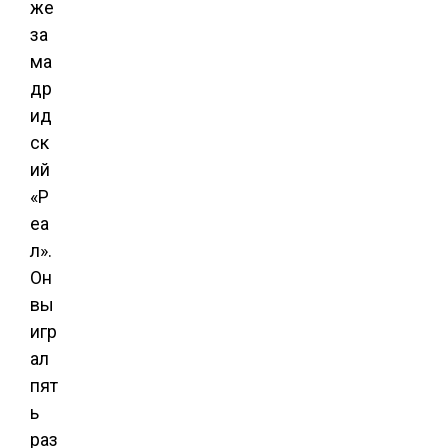
же
за
ма
др
ид
ск
ий
«Р
еа
л».
Он
вы
игр
ал
пят
ь
раз