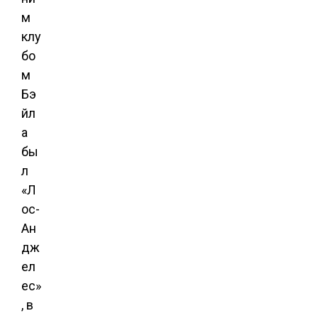
м
клу
бо
м
Бэ
йл
а
бы
л
«Л
ос-
Ан
дж
ел
ес»
, в