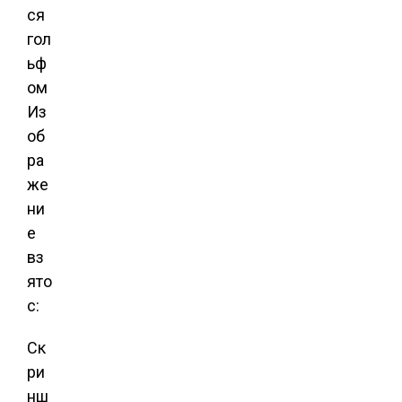
Из
об
ра
же
ни
е
вз
ято
с:
Ск
ри
нш