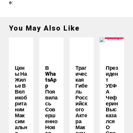
e:
You May Also Like
Цен
В
Траг
През
Ы На
Wha
Ичес
Иден
Жил
TsAp
Кая
Т
Ье В
P
Гибе
УЕФ
Вел
Поя
Ль
А
Икоб
Вила
Росс
Чеф
Рита
Сь
Ийск
Ерин
Нии
Сов
Ого
Выс
Мак
Ерш
Акте
Каза
Сим
Енно
Ра
Лся
Альн
Нов
Мак
О