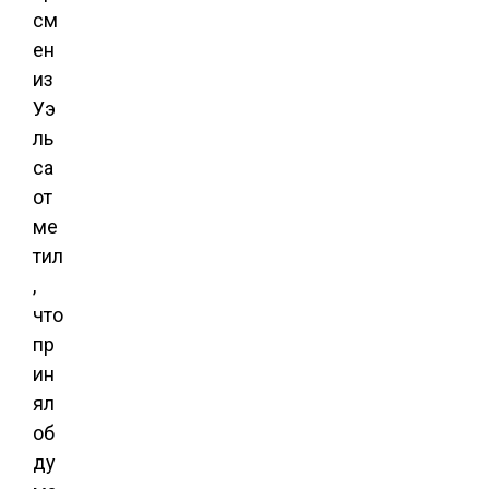
см
ен
из
Уэ
ль
са
от
ме
тил
,
что
пр
ин
ял
об
ду