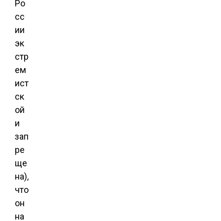
Ро
сс
ии
эк
стр
ем
ист
ск
ой
и
зап
ре
ще
на),
что
он
на