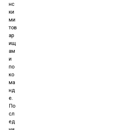
нс
ки
ми
тов
ар
ищ
ам
и
по
ко
ма
нд
е.
По
сл
ед
ни