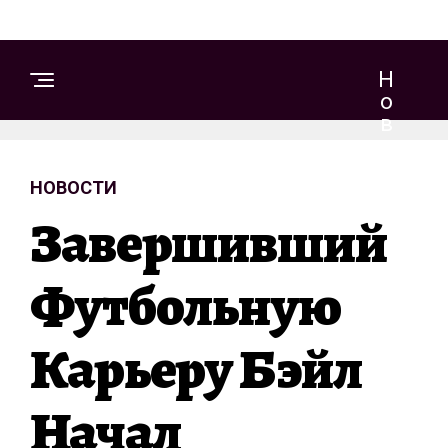
Н
О
В
О
С
НОВОСТИ
Т
И
Завершивший
Футбольную
Карьеру Бэйл
Начал