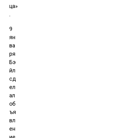
ца»
.
9
ян
ва
ря
Бэ
йл
сд
ел
ал
об
ъя
вл
ен
ие