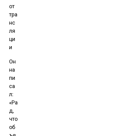
от
тра
нс
ля
ци
и
Он
на
пи
са
л:
«Ра
д,
что
об
ъя