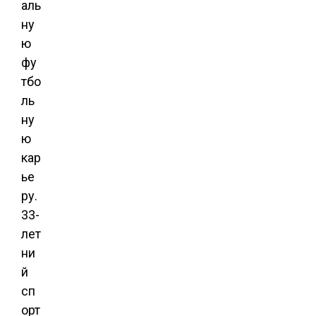
аль
ну
ю
фу
тбо
ль
ну
ю
кар
ье
ру.
33-
лет
ни
й
сп
орт