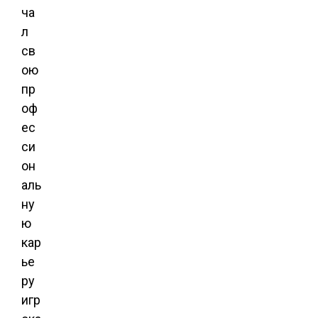
ча
л
св
ою
пр
оф
ес
си
он
аль
ну
ю
кар
ье
ру
игр