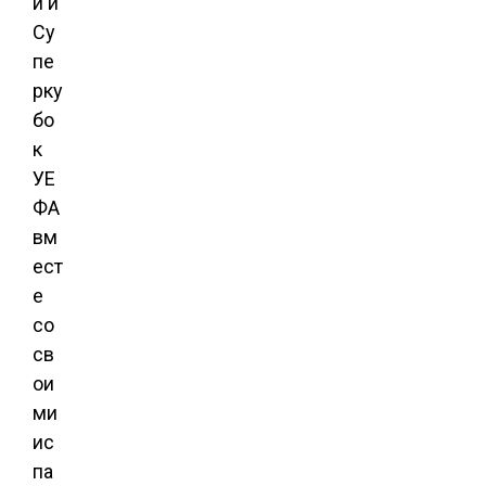
и и
Су
пе
рку
бо
к
УЕ
ФА
вм
ест
е
со
св
ои
ми
ис
па