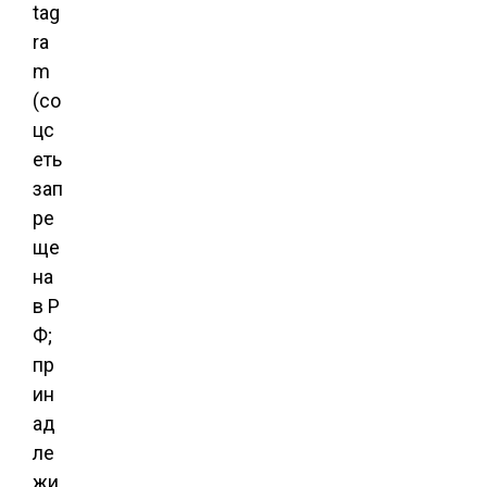
tag
ra
m
(со
цс
еть
зап
ре
ще
на
в Р
Ф;
пр
ин
ад
ле
жи