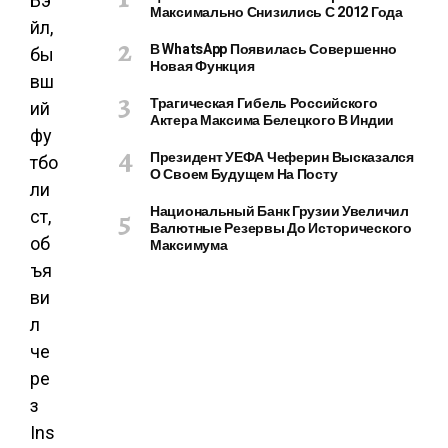
Бэ
Максимально Снизились С 2012 Года
йл,
В WhatsApp Появилась Совершенно
бы
Новая Функция
вш
Трагическая Гибель Российского
ий
Актера Максима Белецкого В Индии
фу
Президент УЕФА Чеферин Высказался
тбо
О Своем Будущем На Посту
ли
Национальный Банк Грузии Увеличил
ст,
Валютные Резервы До Исторического
об
Максимума
ъя
ви
л
че
ре
з
Ins