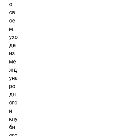
о
св
ое
м
ухо
де
из
ме
жд
уна
ро
дн
ого
и
клу
бн
ого