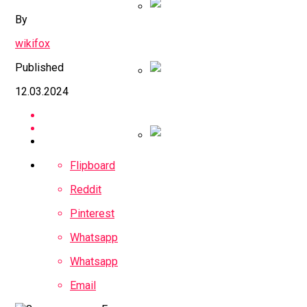
By
Илон Маск: Байден П
wikifox
Published
12.03.2024
Психиатр Заподозрил
За Настройку Россий
Flipboard
Reddit
Pinterest
Whatsapp
Whatsapp
Email