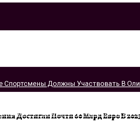
 Спортсмены Должны Участвовать В Олимп
ия Достигли Почти 60 Млрд Евро В 202
алицию По Развитию Возможностей БПЛА 