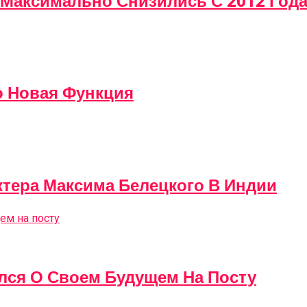
Максимально Снизились С 2012 Год
о Новая Функция
ктера Максима Белецкого В Индии
лся О Своем Будущем На Посту