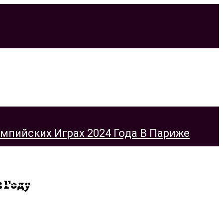
ийских Играх 2024 Года В Париже
3 Году
На Украине