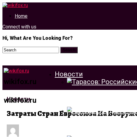
Home
Connect with us
Hi, What Are You Looking For?
Новости
wikifox.ru
Тарасов: Российские
Новости
wikifox.ru
Затраты Стран Евросоюза На Вооружен
Канада Войдет В Ко