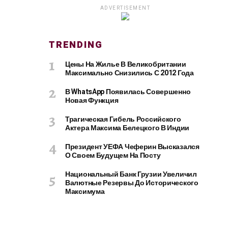
ADVERTISEMENT
TRENDING
Цены На Жилье В Великобритании
Максимально Снизились С 2012 Года
В WhatsApp Появилась Совершенно
Новая Функция
Трагическая Гибель Российского
Актера Максима Белецкого В Индии
Президент УЕФА Чеферин Высказался
О Своем Будущем На Посту
Национальный Банк Грузии Увеличил
Валютные Резервы До Исторического
Максимума