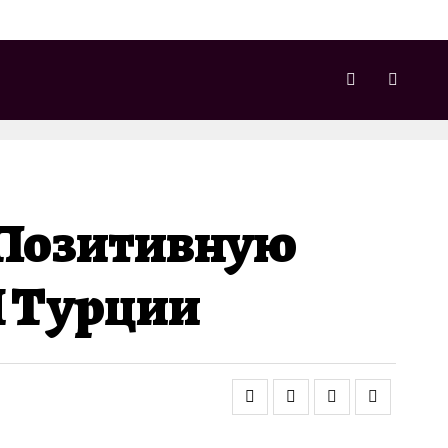
 Позитивную
И Турции