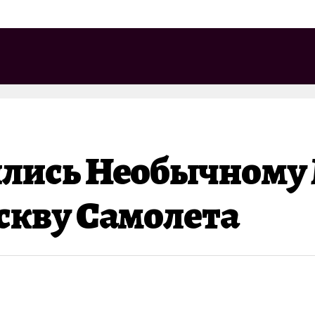
ились Необычному
скву Самолета