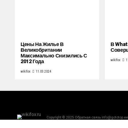
Цены На Жилье В
В What
Великобритании
Совер
Максимально Снизились С
2012 Года
wikifox
1
wikifox
11.03.2024
Copyright © 2025 Обратная связь info@gototop.ee