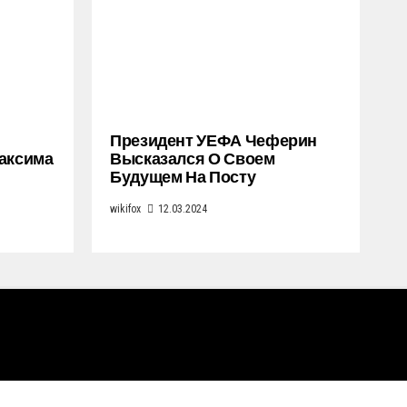
Президент УЕФА Чеферин
Максима
Высказался О Своем
Будущем На Посту
wikifox
12.03.2024