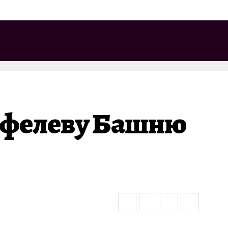
Эйфелеву Башню