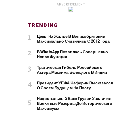
ADVERTISEMENT
TRENDING
Цены На Жилье В Великобритании
Максимально Снизились С 2012 Года
В WhatsApp Появилась Совершенно
Новая Функция
Трагическая Гибель Российского
Актера Максима Белецкого В Индии
Президент УЕФА Чеферин Высказался
О Своем Будущем На Посту
Национальный Банк Грузии Увеличил
Валютные Резервы До Исторического
Максимума