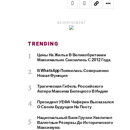
ADVERTISEMENT
TRENDING
Цены На Жилье В Великобритании
Максимально Снизились С 2012 Года
В WhatsApp Появилась Совершенно
Новая Функция
Трагическая Гибель Российского
Актера Максима Белецкого В Индии
Президент УЕФА Чеферин Высказался
О Своем Будущем На Посту
Национальный Банк Грузии Увеличил
Валютные Резервы До Исторического
Максимума