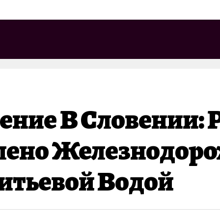
ение В Словении:
влено Железнодор
итьевой Водой