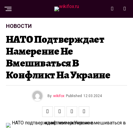
НОВОСТИ
НАТО Подтверждает
Намерение Не
Вмешиваться В
Конфликт На Украине
By
wikifox
Published
12.03.2024