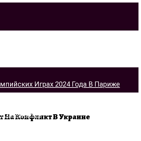
ийских Играх 2024 Года В Париже
 На Конфликт В Украине
На Украине