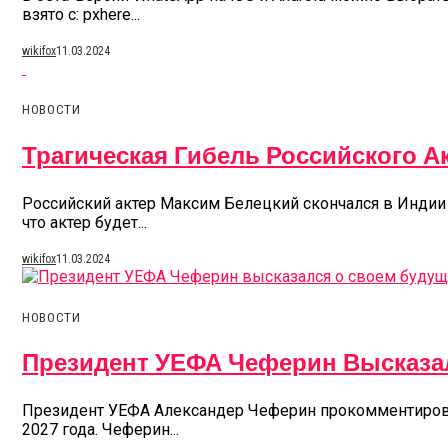
взято с: pxhere...
wikifox
11.03.2024
НОВОСТИ
Трагическая Гибель Российского А
Российский актер Максим Белецкий скончался в Индии 
что актер будет...
wikifox
11.03.2024
НОВОСТИ
Президент УЕФА Чеферин Высказа
Президент УЕФА Александер Чеферин прокомментировал 
2027 года. Чеферин...