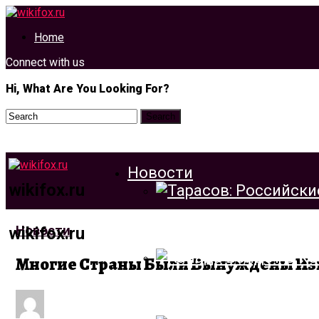
Home
Connect with us
Hi, What Are You Looking For?
Новости
wikifox.ru
Тарасов: Российские
Новости
wikifox.ru
Многие Страны Были Вынуждены Изм
Канада Войдет В Ко