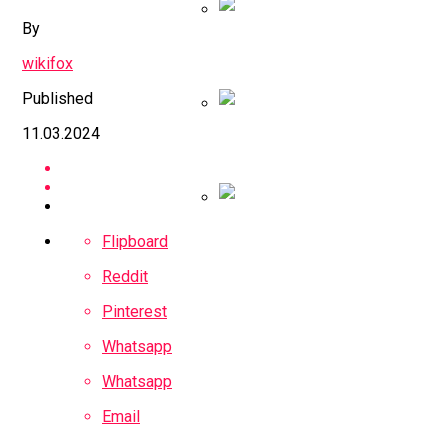
By
Илон Маск: Байден П
wikifox
Published
11.03.2024
Психиатр Заподозрил
За Настройку Россий
Flipboard
Reddit
Pinterest
Whatsapp
Whatsapp
Email