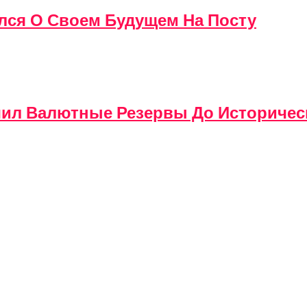
лся О Своем Будущем На Посту
чил Валютные Резервы До Историчес