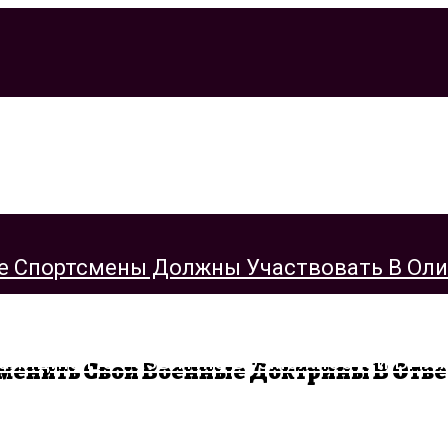
 Спортсмены Должны Участвовать В Олимп
енить Свои Военные Доктрины В Ответ
алицию По Развитию Возможностей БПЛА 