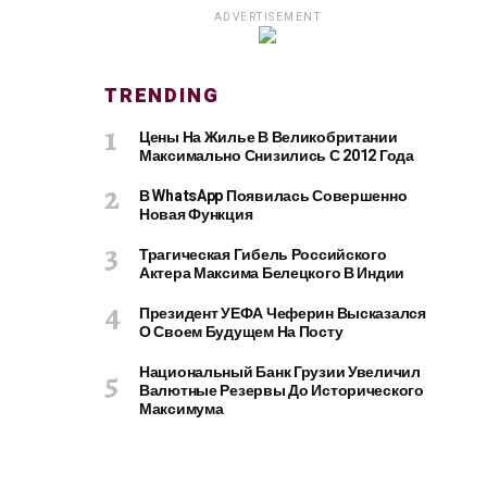
ADVERTISEMENT
TRENDING
Цены На Жилье В Великобритании
Максимально Снизились С 2012 Года
В WhatsApp Появилась Совершенно
Новая Функция
Трагическая Гибель Российского
Актера Максима Белецкого В Индии
Президент УЕФА Чеферин Высказался
О Своем Будущем На Посту
Национальный Банк Грузии Увеличил
Валютные Резервы До Исторического
Максимума