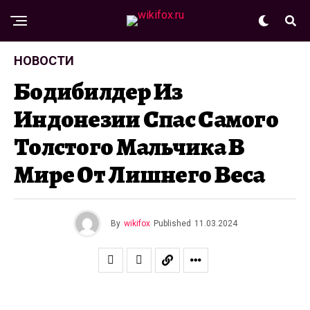
НОВОСТИ
Бодибилдер Из
Индонезии Спас Самого
Толстого Мальчика В
Мире От Лишнего Веса
By
wikifox
Published
11.03.2024