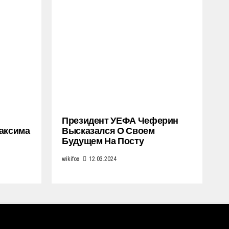
Президент УЕФА Чеферин
Максима
Высказался О Своем
Будущем На Посту
wikifox
12.03.2024