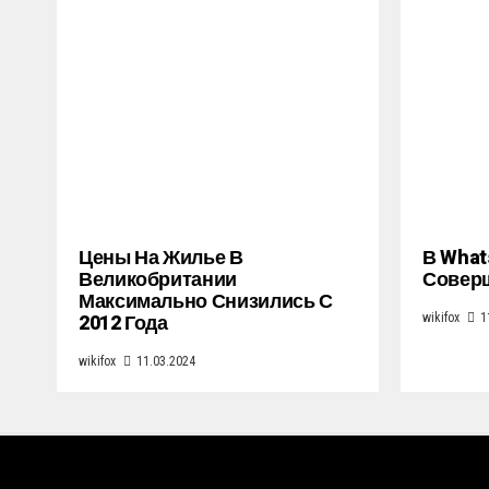
Цены На Жилье В
В What
Великобритании
Совер
Максимально Снизились С
2012 Года
wikifox
1
wikifox
11.03.2024