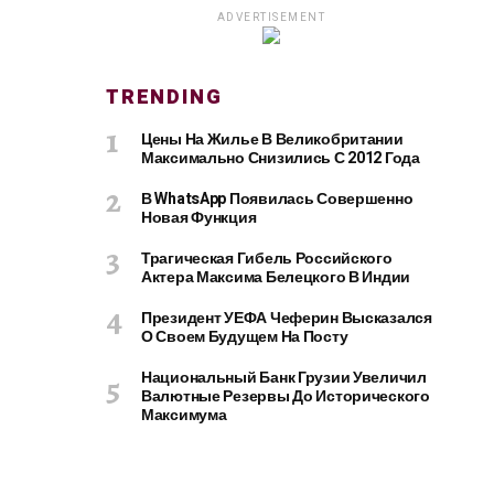
ADVERTISEMENT
TRENDING
Цены На Жилье В Великобритании
Максимально Снизились С 2012 Года
В WhatsApp Появилась Совершенно
Новая Функция
Трагическая Гибель Российского
Актера Максима Белецкого В Индии
Президент УЕФА Чеферин Высказался
О Своем Будущем На Посту
Национальный Банк Грузии Увеличил
Валютные Резервы До Исторического
Максимума